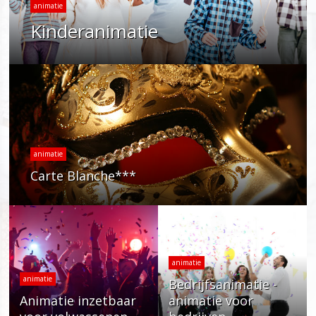
animatie
Kinderanimatie
animatie
Carte Blanche***
animatie
animatie
Bedrijfsanimatie -
Animatie inzetbaar
animatie voor