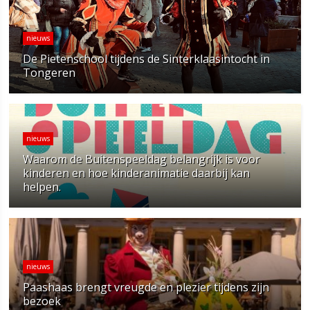
nieuws
De Pietenschool tijdens de Sinterklaasintocht in
Tongeren
nieuws
Waarom de Buitenspeeldag belangrijk is voor
kinderen en hoe kinderanimatie daarbij kan
helpen.
nieuws
Paashaas brengt vreugde en plezier tijdens zijn
bezoek