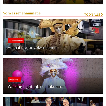
Volwassenenanimatie
TOON ALLE
volwassenen
Animatie voor volwassenen
bedrijven
Walking Light tables - inkomact