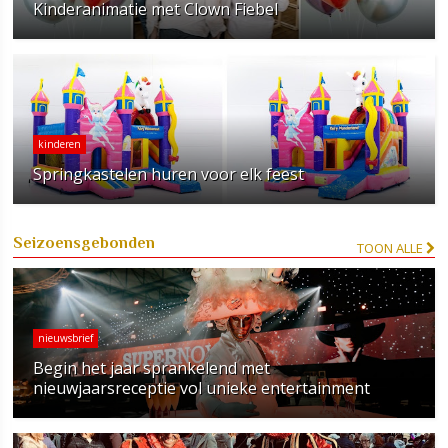
Kinderanimatie met Clown Fiebel
kinderen
Springkastelen huren voor elk feest
Seizoensgebonden
TOON ALLE
nieuwsbrief
Begin het jaar sprankelend met
nieuwjaarsreceptie vol unieke entertainment