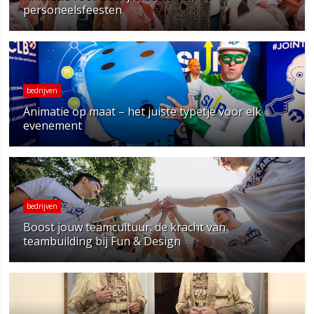
personeelsfeesten
bedrijven
Animatie op maat – het juiste typetje voor elk
evenement
bedrijven
Boost jouw teamcultuur: de kracht van
teambuilding bij Fun & Design