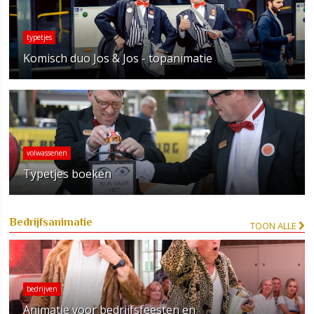
typetjes
Komisch duo Jos & Jos - topanimatie
volwassenen
Typetjes boeken
Bedrijfsanimatie
TOON ALLE
bedrijven
Animatie voor bedrijfsfeesten en