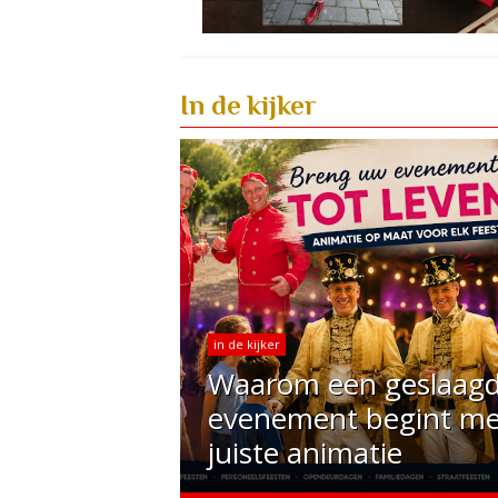
In de kijker
in de kijker
Waarom een geslaag
evenement begint me
juiste animatie