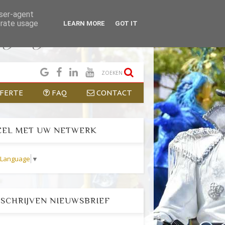
user-agent
erate usage
LEARN MORE
GOT IT
ZOEKEN
FERTE
FAQ
CONTACT
EL MET UW NETWERK
t Language
▼
SCHRIJVEN NIEUWSBRIEF