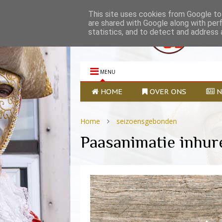
This site uses cookies from Google to 
are shared with Google along with per
statistics, and to detect and address 
MENU
HOME
OVER ONS
N
Home
seizoensgebonden
Paasanimatie inhur