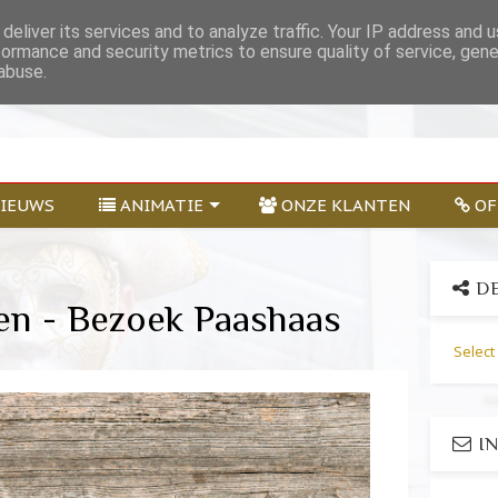
deliver its services and to analyze traffic. Your IP address and 
formance and security metrics to ensure quality of service, gen
abuse.
IEUWS
ANIMATIE
ONZE KLANTEN
OF
DE
en - Bezoek Paashaas
Selec
IN