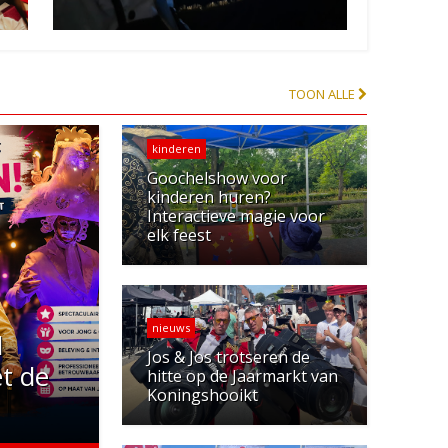
TOON ALLE
kinderen
Goochelshow voor
kinderen huren?
Interactieve magie voor
elk feest
nieuws
d
Jos & Jos trotseren de
t de
hitte op de Jaarmarkt van
Koningshooikt